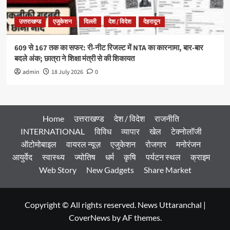
उत्तराखण्ड
एजुकेशन
दिल्ली
देश / विदेश
देहरादून
609 से 167 तक का सफर: री-नीट रिजल्ट में NTA का कारनामा, बार-बार
बदले अंक; छात्रा ने शिक्षा मंत्री से की शिकायत
admin
18 July 2026
0
Home
उत्तराखण्ड
देश / विदेश
राजनीति
INTERNATIONAL
विविध
व्यापार
खेल
टेक्नोलॉजी
ऑटोमोबाइल
वायरल न्यूज़
एजुकेशन
रोजगार
मनोरंजन
आयुर्वेद
स्वास्थ्य
ज्योतिष
धर्म
कृषि
पर्यटन स्थल
क्राइम
Web Story
New Gadgets
Share Market
Copyright © All rights reserved. News Uttaranchal
|
CoverNews
by AF themes.