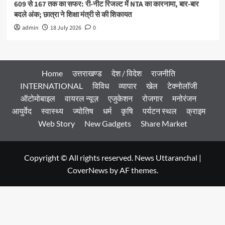
609 से 167 तक का सफर: री-नीट रिजल्ट में NTA का कारनामा, बार-बार
बदले अंक; छात्रा ने शिक्षा मंत्री से की शिकायत
admin
18 July 2026
0
Home
उत्तराखण्ड
देश / विदेश
राजनीति
INTERNATIONAL
विविध
व्यापार
खेल
टेक्नोलॉजी
ऑटोमोबाइल
वायरल न्यूज़
एजुकेशन
रोजगार
मनोरंजन
आयुर्वेद
स्वास्थ्य
ज्योतिष
धर्म
कृषि
पर्यटन स्थल
क्राइम
Web Story
New Gadgets
Share Market
Copyright © All rights reserved. News Uttaranchal
|
CoverNews
by AF themes.