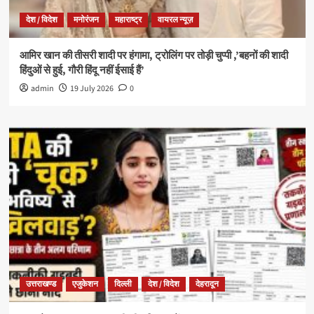
देश / विदेश
मनोरंजन
महाराष्ट्र
वायरल न्यूज़
आमिर खान की तीसरी शादी पर हंगामा, ट्रोलिंग पर तोड़ी चुप्पी ,’बहनों की शादी
हिंदुओं से हुई, गौरी हिंदू नहीं ईसाई हैं’
admin
19 July 2026
0
उत्तराखण्ड
एजुकेशन
दिल्ली
देश / विदेश
देहरादून