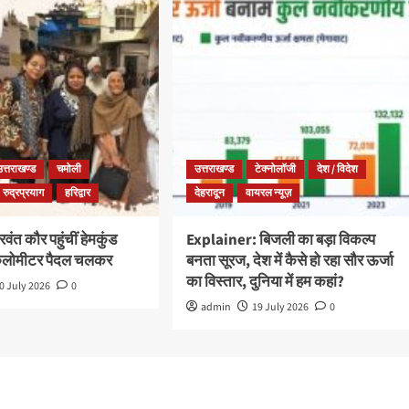
उत्तराखण्ड
चमोली
उत्तराखण्ड
टेक्नोलॉजी
देश / विदेश
रुद्रप्रयाग
हरिद्वार
देहरादून
वायरल न्यूज़
ंत कौर पहुंचीं हेमकुंड
Explainer: बिजली का बड़ा विकल्प
किलोमीटर पैदल चलकर
बनता सूरज, देश में कैसे हो रहा सौर ऊर्जा
का विस्तार, दुनिया में हम कहां?
0 July 2026
0
admin
19 July 2026
0