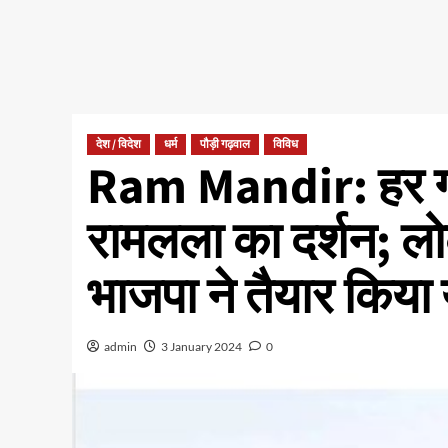
देश / विदेश
धर्म
पौड़ी गढ़वाल
विविध
Ram Mandir: हर गां
रामलला का दर्शन; ल
भाजपा ने तैयार किया य
admin
3 January 2024
0