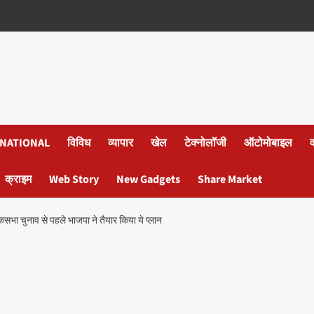
NATIONAL
विविध
व्यापार
खेल
टेक्नोलॉजी
ऑटोमोबाइल
क्राइम
Web Story
New Gadgets
Share Market
भा चुनाव से पहले भाजपा ने तैयार किया ये प्लान