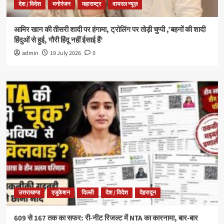
देश / विदेश
मनोरंजन
महाराष्ट्र
वायरल न्यूज़
आमिर खान की तीसरी शादी पर हंगामा, ट्रोलिंग पर तोड़ी चुप्पी ,’बहनों की शादी
हिंदुओं से हुई, गौरी हिंदू नहीं ईसाई हैं’
admin
19 July 2026
0
उत्तराखण्ड
एजुकेशन
दिल्ली
देश / विदेश
देहरादून
609 से 167 तक का सफर: री-नीट रिजल्ट में NTA का कारनामा, बार-बार