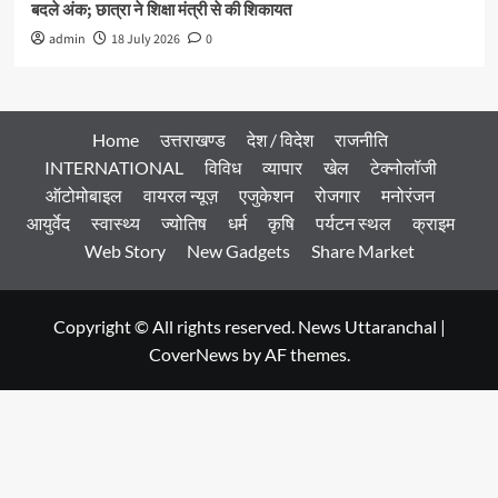
बदले अंक; छात्रा ने शिक्षा मंत्री से की शिकायत
admin
18 July 2026
0
Home
उत्तराखण्ड
देश / विदेश
राजनीति
INTERNATIONAL
विविध
व्यापार
खेल
टेक्नोलॉजी
ऑटोमोबाइल
वायरल न्यूज़
एजुकेशन
रोजगार
मनोरंजन
आयुर्वेद
स्वास्थ्य
ज्योतिष
धर्म
कृषि
पर्यटन स्थल
क्राइम
Web Story
New Gadgets
Share Market
Copyright © All rights reserved. News Uttaranchal
|
CoverNews
by AF themes.