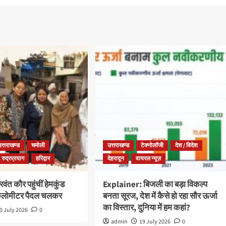
उत्तराखण्ड
चमोली
उत्तराखण्ड
टेक्नोलॉजी
देश / विदेश
रुद्रप्रयाग
हरिद्वार
देहरादून
वायरल न्यूज़
ंत कौर पहुंचीं हेमकुंड
Explainer: बिजली का बड़ा विकल्प
किलोमीटर पैदल चलकर
बनता सूरज, देश में कैसे हो रहा सौर ऊर्जा
का विस्तार, दुनिया में हम कहां?
0 July 2026
0
admin
19 July 2026
0