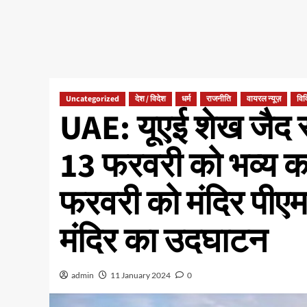
Uncategorized
देश / विदेश
धर्म
राजनीति
वायरल न्यूज़
विव
UAE: यूएई शेख जैद स्प
13 फरवरी को भव्य क
फरवरी को मंदिर पीएम न
मंदिर का उदघाटन
admin
11 January 2024
0