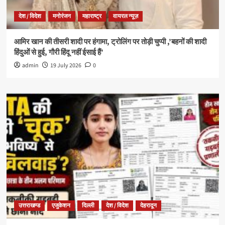
देश / विदेश
मनोरंजन
महाराष्ट्र
वायरल न्यूज़
आमिर खान की तीसरी शादी पर हंगामा, ट्रोलिंग पर तोड़ी चुप्पी ,’बहनों की शादी
हिंदुओं से हुई, गौरी हिंदू नहीं ईसाई हैं’
admin
19 July 2026
0
उत्तराखण्ड
एजुकेशन
दिल्ली
देश / विदेश
देहरादून