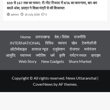
609 से 167 तक का सफर: री-नीट रिजल्ट में NTA का कारनामा, बार-बार
बदले अंक; छात्रा ने शिक्षा मंत्री से की शिकायत
admin
18 July 2026
0
Home
उत्तराखण्ड
देश / विदेश
राजनीति
INTERNATIONAL
विविध
व्यापार
खेल
टेक्नोलॉजी
ऑटोमोबाइल
वायरल न्यूज़
एजुकेशन
रोजगार
मनोरंजन
आयुर्वेद
स्वास्थ्य
ज्योतिष
धर्म
कृषि
पर्यटन स्थल
क्राइम
Web Story
New Gadgets
Share Market
Copyright © All rights reserved. News Uttaranchal
|
CoverNews
by AF themes.