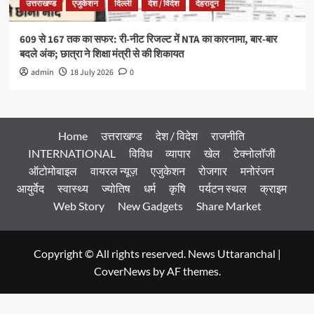
उत्तराखण्ड
एजुकेशन
दिल्ली
देश / विदेश
देहरादून
609 से 167 तक का सफर: री-नीट रिजल्ट में NTA का कारनामा, बार-बार
बदले अंक; छात्रा ने शिक्षा मंत्री से की शिकायत
admin
18 July 2026
0
Home
उत्तराखण्ड
देश / विदेश
राजनीति
INTERNATIONAL
विविध
व्यापार
खेल
टेक्नोलॉजी
ऑटोमोबाइल
वायरल न्यूज़
एजुकेशन
रोजगार
मनोरंजन
आयुर्वेद
स्वास्थ्य
ज्योतिष
धर्म
कृषि
पर्यटन स्थल
क्राइम
Web Story
New Gadgets
Share Market
Copyright © All rights reserved. News Uttaranchal
|
CoverNews
by AF themes.