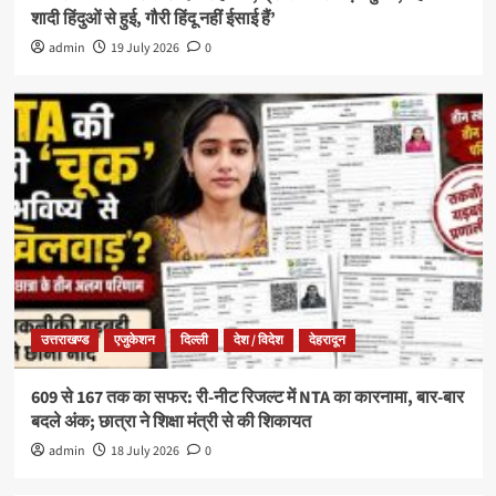
शादी हिंदुओं से हुई, गौरी हिंदू नहीं ईसाई हैं’
admin
19 July 2026
0
उत्तराखण्ड
एजुकेशन
दिल्ली
देश / विदेश
देहरादून
609 से 167 तक का सफर: री-नीट रिजल्ट में NTA का कारनामा, बार-बार
बदले अंक; छात्रा ने शिक्षा मंत्री से की शिकायत
admin
18 July 2026
0