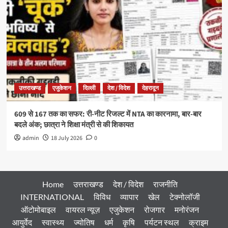
उत्तराखण्ड
एजुकेशन
दिल्ली
देश / विदेश
देहरादून
609 से 167 तक का सफर: री-नीट रिजल्ट में NTA का कारनामा, बार-बार
बदले अंक; छात्रा ने शिक्षा मंत्री से की शिकायत
admin
18 July 2026
0
Home
उत्तराखण्ड
देश / विदेश
राजनीति
INTERNATIONAL
विविध
व्यापार
खेल
टेक्नोलॉजी
ऑटोमोबाइल
वायरल न्यूज़
एजुकेशन
रोजगार
मनोरंजन
आयुर्वेद
स्वास्थ्य
ज्योतिष
धर्म
कृषि
पर्यटन स्थल
क्राइम