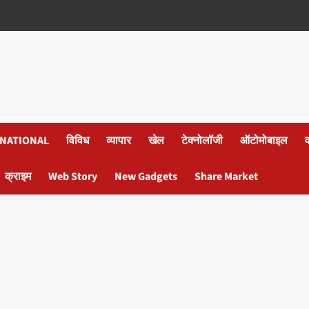
NATIONAL
विविध
व्यापार
खेल
टेक्नोलॉजी
ऑटोमोबाइल
क्राइम
Web Story
New Gadgets
Share Market