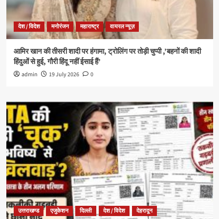
देश / विदेश
मनोरंजन
महाराष्ट्र
वायरल न्यूज़
आमिर खान की तीसरी शादी पर हंगामा, ट्रोलिंग पर तोड़ी चुप्पी ,’बहनों की शादी
हिंदुओं से हुई, गौरी हिंदू नहीं ईसाई हैं’
admin
19 July 2026
0
उत्तराखण्ड
एजुकेशन
दिल्ली
देश / विदेश
देहरादून