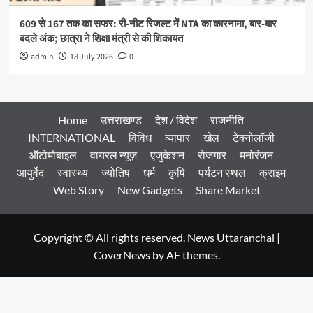
609 से 167 तक का सफर: री-नीट रिजल्ट में NTA का कारनामा, बार-बार
बदले अंक; छात्रा ने शिक्षा मंत्री से की शिकायत
admin
18 July 2026
0
Home
उत्तराखण्ड
देश / विदेश
राजनीति
INTERNATIONAL
विविध
व्यापार
खेल
टेक्नोलॉजी
ऑटोमोबाइल
वायरल न्यूज़
एजुकेशन
रोजगार
मनोरंजन
आयुर्वेद
स्वास्थ्य
ज्योतिष
धर्म
कृषि
पर्यटन स्थल
क्राइम
Web Story
New Gadgets
Share Market
Copyright © All rights reserved. News Uttaranchal
|
CoverNews
by AF themes.