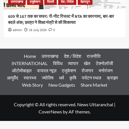
उत्तराखण्ड
एजुकेशन
दिल्ली
देश / विदेश
देहरादून
609 से 167 तक का सफर: री-नीट रिजल्ट में NTA का कारनामा, बार-बार
बदले अंक; छात्रा ने शिक्षा मंत्री से की शिकायत
admin
18 July 2026
0
Home
उत्तराखण्ड
देश / विदेश
राजनीति
INTERNATIONAL
विविध
व्यापार
खेल
टेक्नोलॉजी
ऑटोमोबाइल
वायरल न्यूज़
एजुकेशन
रोजगार
मनोरंजन
आयुर्वेद
स्वास्थ्य
ज्योतिष
धर्म
कृषि
पर्यटन स्थल
क्राइम
Web Story
New Gadgets
Share Market
Copyright © All rights reserved. News Uttaranchal
|
CoverNews
by AF themes.