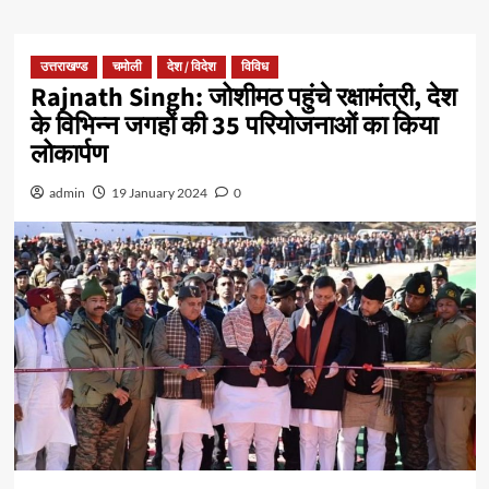
उत्तराखण्ड
चमोली
देश / विदेश
विविध
Rajnath Singh: जोशीमठ पहुंचे रक्षामंत्री, देश
के विभिन्न जगहों की 35 परियोजनाओं का किया
लोकार्पण
admin
19 January 2024
0