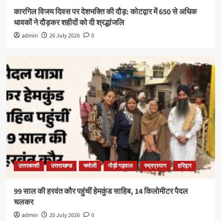
कारगिल विजय दिवस पर देशभक्ति की दौड़: कोटद्वार में 650 से अधिक
धावकों ने दौड़कर शहीदों को दी श्रद्धांजलि
admin
26 July 2026
0
उत्तरकाशी
उत्तराखण्ड
चमोली
पौड़ी गढ़वाल
रुद्रप्रयाग
हरिद्वार
99 साल की हरवंत कौर पहुंचीं हेमकुंड साहिब, 14 किलोमीटर पैदल
चलकर
admin
20 July 2026
0