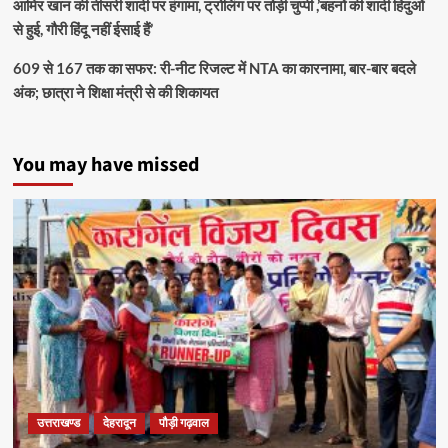
आमिर खान की तीसरी शादी पर हंगामा, ट्रोलिंग पर तोड़ी चुप्पी ,’बहनों की शादी हिंदुओं
से हुई, गौरी हिंदू नहीं ईसाई हैं’
609 से 167 तक का सफर: री-नीट रिजल्ट में NTA का कारनामा, बार-बार बदले
अंक; छात्रा ने शिक्षा मंत्री से की शिकायत
You may have missed
उत्तराखण्ड
देहरादून
पौड़ी गढ़वाल