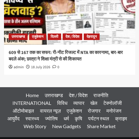
उत्तराखण्ड
एजुकेशन
दिल्ली
देश / विदेश
देहरादून
609 से 167 तक का सफर: री-नीट रिजल्ट में NTA का कारनामा, बार-बार
बदले अंक; छात्रा ने शिक्षा मंत्री से की शिकायत
admin
18 July 2026
0
Home
उत्तराखण्ड
देश / विदेश
राजनीति
INTERNATIONAL
विविध
व्यापार
खेल
टेक्नोलॉजी
ऑटोमोबाइल
वायरल न्यूज़
एजुकेशन
रोजगार
मनोरंजन
आयुर्वेद
स्वास्थ्य
ज्योतिष
धर्म
कृषि
पर्यटन स्थल
क्राइम
Web Story
New Gadgets
Share Market