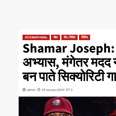
INTERNATIONAL
खेल
देश / विदेश
विविध
Shamar Joseph: नी
अभ्यास, मंगेतर मदद 
बन पाते सिक्योरिटी गा
admin
29 January 2024
0