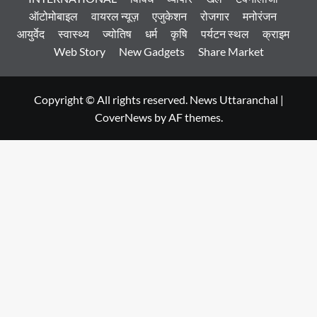
ऑटोमोबाइल
वायरल न्यूज़
एजुकेशन
रोजगार
मनोरंजन
आयुर्वेद
स्वास्थ्य
ज्योतिष
धर्म
कृषि
पर्यटन स्थल
क्राइम
Web Story
New Gadgets
Share Market
Copyright © All rights reserved. News Uttaranchal
|
CoverNews
by AF themes.