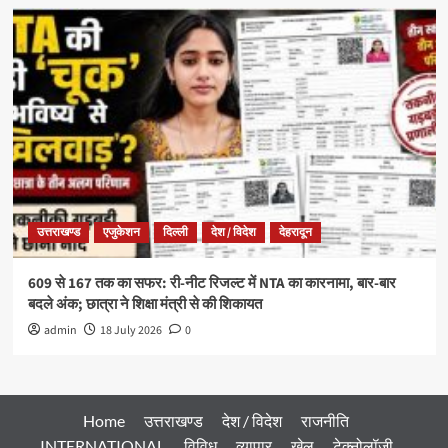
उत्तराखण्ड
एजुकेशन
दिल्ली
देश / विदेश
देहरादून
609 से 167 तक का सफर: री-नीट रिजल्ट में NTA का कारनामा, बार-बार
बदले अंक; छात्रा ने शिक्षा मंत्री से की शिकायत
admin
18 July 2026
0
Home
उत्तराखण्ड
देश / विदेश
राजनीति
INTERNATIONAL
विविध
व्यापार
खेल
टेक्नोलॉजी