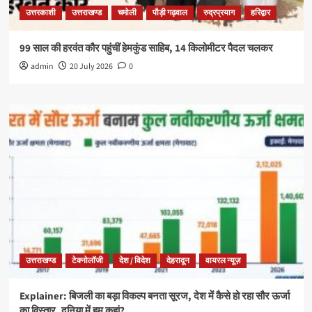
उत्तरकाशी
उत्तराखण्ड
चमोली
पौड़ी गढ़वाल
रुद्रप्रयाग
हरिद्वार
99 साल की हरवंत कौर पहुंचीं हेमकुंड साहिब, 14 किलोमीटर पैदल चलकर
admin
20 July 2026
0
उत्तराखण्ड
टेक्नोलॉजी
देश / विदेश
देहरादून
वायरल न्यूज़
Explainer: बिजली का बड़ा विकल्प बनता सूरज, देश में कैसे हो रहा सौर ऊर्जा
का विस्तार, दुनिया में हम कहां?