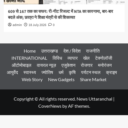
609 से 167 तक का सफर: री-नीट रिजल्ट में NTA का कारनामा, बार-बार
बदले अंक; छात्रा ने शिक्षा मंत्री से की शिकायत
admin
18 July 2026
0
Home
उत्तराखण्ड
देश / विदेश
राजनीति
INTERNATIONAL
विविध
व्यापार
खेल
टेक्नोलॉजी
ऑटोमोबाइल
वायरल न्यूज़
एजुकेशन
रोजगार
मनोरंजन
आयुर्वेद
स्वास्थ्य
ज्योतिष
धर्म
कृषि
पर्यटन स्थल
क्राइम
Web Story
New Gadgets
Share Market
Copyright © All rights reserved. News Uttaranchal
|
CoverNews
by AF themes.