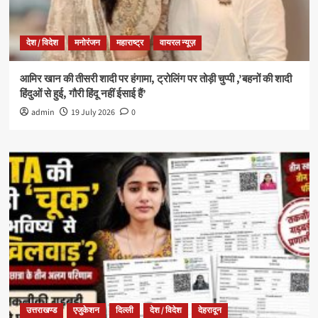
देश / विदेश
मनोरंजन
महाराष्ट्र
वायरल न्यूज़
आमिर खान की तीसरी शादी पर हंगामा, ट्रोलिंग पर तोड़ी चुप्पी ,’बहनों की शादी
हिंदुओं से हुई, गौरी हिंदू नहीं ईसाई हैं’
admin
19 July 2026
0
उत्तराखण्ड
एजुकेशन
दिल्ली
देश / विदेश
देहरादून