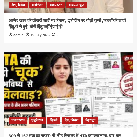
देश / विदेश
मनोरंजन
महाराष्ट्र
वायरल न्यूज़
आमिर खान की तीसरी शादी पर हंगामा, ट्रोलिंग पर तोड़ी चुप्पी ,’बहनों की शादी
हिंदुओं से हुई, गौरी हिंदू नहीं ईसाई हैं’
admin
19 July 2026
0
उत्तराखण्ड
एजुकेशन
दिल्ली
देश / विदेश
देहरादून
609 से 167 तक का सफर: री-नीट रिजल्ट में NTA का कारनामा, बार-बार