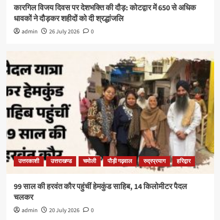
कारगिल विजय दिवस पर देशभक्ति की दौड़: कोटद्वार में 650 से अधिक
धावकों ने दौड़कर शहीदों को दी श्रद्धांजलि
admin
26 July 2026
0
उत्तरकाशी
उत्तराखण्ड
चमोली
पौड़ी गढ़वाल
रुद्रप्रयाग
हरिद्वार
99 साल की हरवंत कौर पहुंचीं हेमकुंड साहिब, 14 किलोमीटर पैदल
चलकर
admin
20 July 2026
0