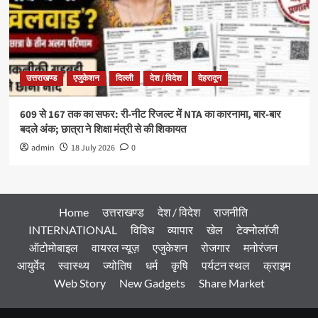
उत्तराखण्ड
एजुकेशन
दिल्ली
देश / विदेश
देहरादून
609 से 167 तक का सफर: री-नीट रिजल्ट में NTA का कारनामा, बार-बार
बदले अंक; छात्रा ने शिक्षा मंत्री से की शिकायत
admin
18 July 2026
0
Home
उत्तराखण्ड
देश / विदेश
राजनीति
INTERNATIONAL
विविध
व्यापार
खेल
टेक्नोलॉजी
ऑटोमोबाइल
वायरल न्यूज़
एजुकेशन
रोजगार
मनोरंजन
आयुर्वेद
स्वास्थ्य
ज्योतिष
धर्म
कृषि
पर्यटन स्थल
क्राइम
Web Story
New Gadgets
Share Market