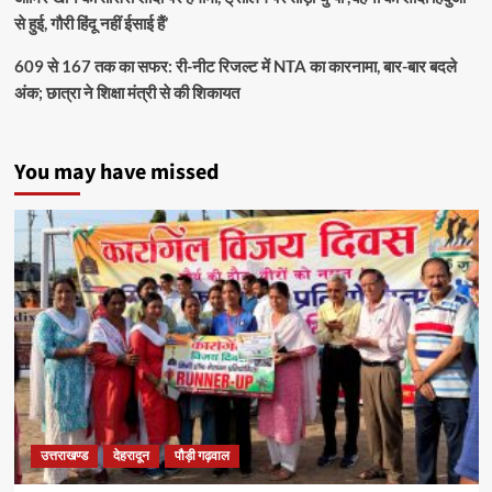
से हुई, गौरी हिंदू नहीं ईसाई हैं’
609 से 167 तक का सफर: री-नीट रिजल्ट में NTA का कारनामा, बार-बार बदले
अंक; छात्रा ने शिक्षा मंत्री से की शिकायत
You may have missed
उत्तराखण्ड
देहरादून
पौड़ी गढ़वाल