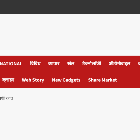
NATIONAL
विविध
व्यापार
खेल
टेक्नोलॉजी
ऑटोमोबाइल
क्राइम
Web Story
New Gadgets
Share Market
्राशी रावत