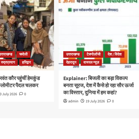
उत्तराखण्ड
चमोली
उत्तराखण्ड
टेक्नोलॉजी
देश / विदेश
रुद्रप्रयाग
हरिद्वार
देहरादून
वायरल न्यूज़
ंत कौर पहुंचीं हेमकुंड
Explainer: बिजली का बड़ा विकल्प
किलोमीटर पैदल चलकर
बनता सूरज, देश में कैसे हो रहा सौर ऊर्जा
का विस्तार, दुनिया में हम कहां?
0 July 2026
0
admin
19 July 2026
0