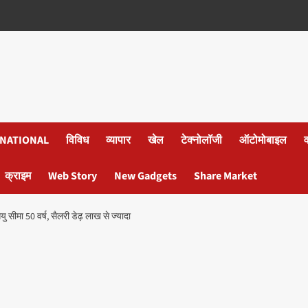
NATIONAL
विविध
व्यापार
खेल
टेक्नोलॉजी
ऑटोमोबाइल
क्राइम
Web Story
New Gadgets
Share Market
ु सीमा 50 वर्ष, सैलरी डेढ़ लाख से ज्यादा