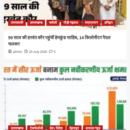
उत्तरकाशी
उत्तराखण्ड
चमोली
पौड़ी गढ़वाल
रुद्रप्रयाग
हरिद्वार
99 साल की हरवंत कौर पहुंचीं हेमकुंड साहिब, 14 किलोमीटर पैदल
चलकर
admin
20 July 2026
0
उत्तराखण्ड
टेक्नोलॉजी
देश / विदेश
देहरादून
वायरल न्यूज़