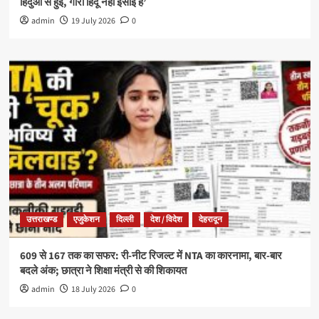
हिंदुओं से हुई, गौरी हिंदू नहीं ईसाई हैं’
admin
19 July 2026
0
उत्तराखण्ड
एजुकेशन
दिल्ली
देश / विदेश
देहरादून
609 से 167 तक का सफर: री-नीट रिजल्ट में NTA का कारनामा, बार-बार
बदले अंक; छात्रा ने शिक्षा मंत्री से की शिकायत
admin
18 July 2026
0