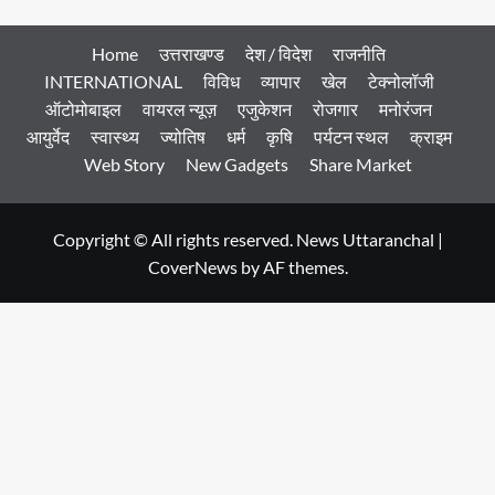
Home
उत्तराखण्ड
देश / विदेश
राजनीति
INTERNATIONAL
विविध
व्यापार
खेल
टेक्नोलॉजी
ऑटोमोबाइल
वायरल न्यूज़
एजुकेशन
रोजगार
मनोरंजन
आयुर्वेद
स्वास्थ्य
ज्योतिष
धर्म
कृषि
पर्यटन स्थल
क्राइम
Web Story
New Gadgets
Share Market
Copyright © All rights reserved. News Uttaranchal
|
CoverNews
by AF themes.