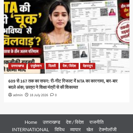
उत्तराखण्ड
एजुकेशन
दिल्ली
देश / विदेश
देहरादून
609 से 167 तक का सफर: री-नीट रिजल्ट में NTA का कारनामा, बार-बार
बदले अंक; छात्रा ने शिक्षा मंत्री से की शिकायत
admin
18 July 2026
0
Home
उत्तराखण्ड
देश / विदेश
राजनीति
INTERNATIONAL
विविध
व्यापार
खेल
टेक्नोलॉजी