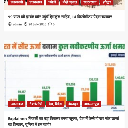
उत्तरकाशी
उत्तराखण्ड
चमोली
पौड़ी गढ़वाल
रुद्रप्रयाग
हरिद्वार
99 साल की हरवंत कौर पहुंचीं हेमकुंड साहिब, 14 किलोमीटर पैदल चलकर
admin
20 July 2026
0
उत्तराखण्ड
टेक्नोलॉजी
देश / विदेश
देहरादून
वायरल न्यूज़
Explainer: बिजली का बड़ा विकल्प बनता सूरज, देश में कैसे हो रहा सौर ऊर्जा
का विस्तार, दुनिया में हम कहां?