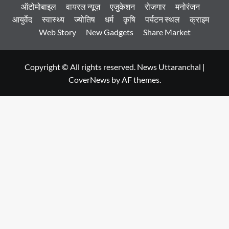
ऑटोमोबाइल
वायरल न्यूज़
एजुकेशन
रोजगार
मनोरंजन
आयुर्वेद
स्वास्थ्य
ज्योतिष
धर्म
कृषि
पर्यटन स्थल
क्राइम
Web Story
New Gadgets
Share Market
Copyright © All rights reserved. News Uttaranchal
|
CoverNews
by AF themes.