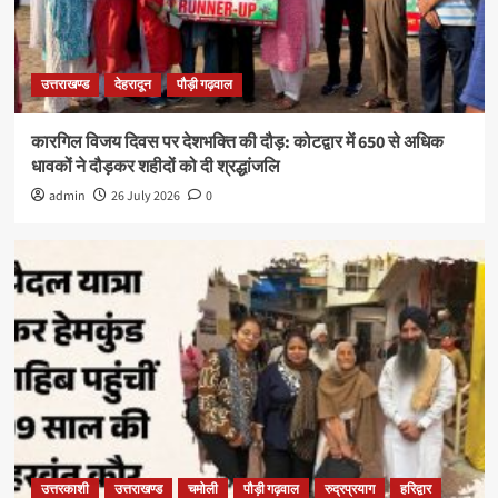
उत्तराखण्ड
देहरादून
पौड़ी गढ़वाल
कारगिल विजय दिवस पर देशभक्ति की दौड़: कोटद्वार में 650 से अधिक
धावकों ने दौड़कर शहीदों को दी श्रद्धांजलि
admin
26 July 2026
0
उत्तरकाशी
उत्तराखण्ड
चमोली
पौड़ी गढ़वाल
रुद्रप्रयाग
हरिद्वार