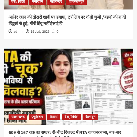
देश / विदेश
मनोरंजन
महाराष्ट्र
वायरल न्यूज़
आमिर खान की तीसरी शादी पर हंगामा, ट्रोलिंग पर तोड़ी चुप्पी ,’बहनों की शादी
हिंदुओं से हुई, गौरी हिंदू नहीं ईसाई हैं’
admin
19 July 2026
0
उत्तराखण्ड
एजुकेशन
दिल्ली
देश / विदेश
देहरादून
609 से 167 तक का सफर: री-नीट रिजल्ट में NTA का कारनामा, बार-बार