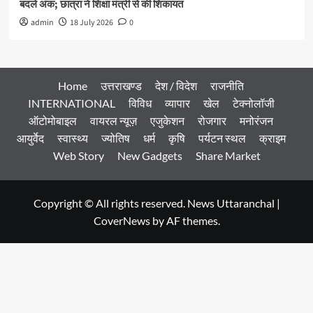
बदले अंक; छात्रा ने शिक्षा मंत्री से की शिकायत
admin
18 July 2026
0
Home
उत्तराखण्ड
देश / विदेश
राजनीति
INTERNATIONAL
विविध
व्यापार
खेल
टेक्नोलॉजी
ऑटोमोबाइल
वायरल न्यूज़
एजुकेशन
रोजगार
मनोरंजन
आयुर्वेद
स्वास्थ्य
ज्योतिष
धर्म
कृषि
पर्यटन स्थल
क्राइम
Web Story
New Gadgets
Share Market
Copyright © All rights reserved. News Uttaranchal
|
CoverNews
by AF themes.