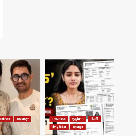
मनोरंजन
महाराष्ट्र
उत्तराखण्ड
एजुकेशन
दिल्ली
देश / विदेश
देहरादून