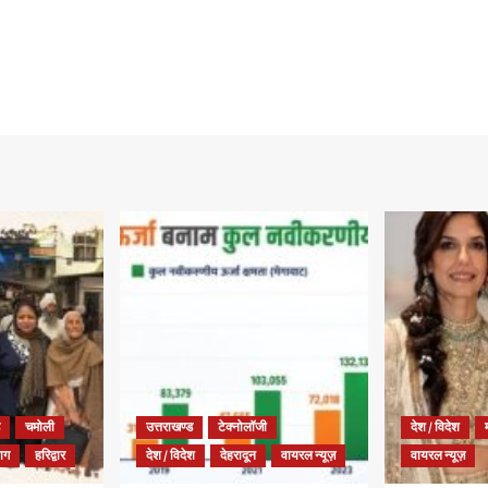
चमोली
उत्तराखण्ड
टेक्नोलॉजी
देश / विदेश
याग
हरिद्वार
देश / विदेश
देहरादून
वायरल न्यूज़
वायरल न्यूज़