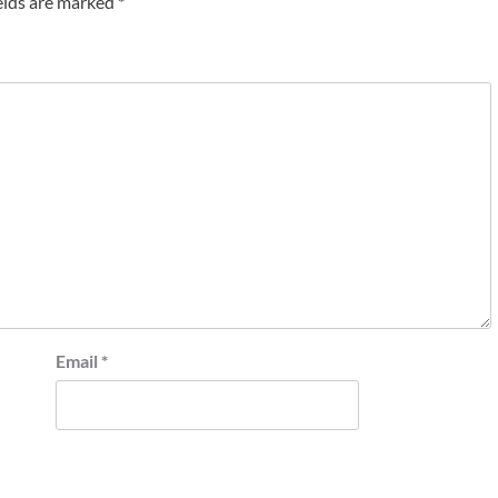
elds are marked
*
Email
*