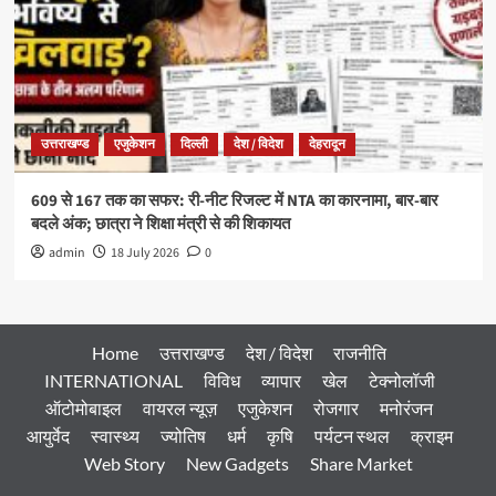
उत्तराखण्ड
एजुकेशन
दिल्ली
देश / विदेश
देहरादून
609 से 167 तक का सफर: री-नीट रिजल्ट में NTA का कारनामा, बार-बार
बदले अंक; छात्रा ने शिक्षा मंत्री से की शिकायत
admin
18 July 2026
0
Home
उत्तराखण्ड
देश / विदेश
राजनीति
INTERNATIONAL
विविध
व्यापार
खेल
टेक्नोलॉजी
ऑटोमोबाइल
वायरल न्यूज़
एजुकेशन
रोजगार
मनोरंजन
आयुर्वेद
स्वास्थ्य
ज्योतिष
धर्म
कृषि
पर्यटन स्थल
क्राइम
Web Story
New Gadgets
Share Market