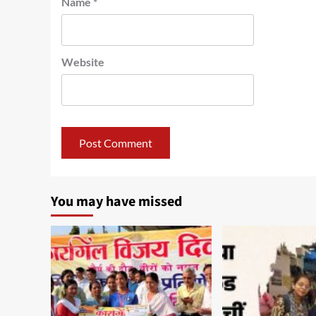
Name
*
Website
You may have missed