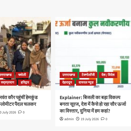
उत्तराखण्ड
चमोली
उत्तराखण्ड
टेक्नोलॉजी
देश / विदेश
रुद्रप्रयाग
हरिद्वार
देहरादून
वायरल न्यूज़
ंत कौर पहुंचीं हेमकुंड
Explainer: बिजली का बड़ा विकल्प
किलोमीटर पैदल चलकर
बनता सूरज, देश में कैसे हो रहा सौर ऊर्जा
का विस्तार, दुनिया में हम कहां?
0 July 2026
0
admin
19 July 2026
0