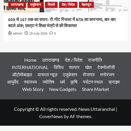
उत्तराखण्ड
एजुकेशन
दिल्ली
देश / विदेश
देहरादून
609 से 167 तक का सफर: री-नीट रिजल्ट में NTA का कारनामा, बार-बार
बदले अंक; छात्रा ने शिक्षा मंत्री से की शिकायत
admin
18 July 2026
0
Home
उत्तराखण्ड
देश / विदेश
राजनीति
INTERNATIONAL
विविध
व्यापार
खेल
टेक्नोलॉजी
ऑटोमोबाइल
वायरल न्यूज़
एजुकेशन
रोजगार
मनोरंजन
आयुर्वेद
स्वास्थ्य
ज्योतिष
धर्म
कृषि
पर्यटन स्थल
क्राइम
Web Story
New Gadgets
Share Market
Copyright © All rights reserved. News Uttaranchal
|
CoverNews
by AF themes.