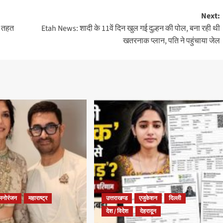
Next:
े तहत
Etah News: शादी के 11वें दिन खुल गई दुल्हन की पोल, बना रही थी
खतरनाक प्लान, पति ने पहुंचाया जेल
मनोरंजन
महाराष्ट्र
उत्तराखण्ड
एजुकेशन
दिल्ली
देश / विदेश
देहरादून