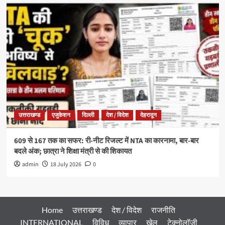
उत्तराखण्ड
एजुकेशन
दिल्ली
देश / विदेश
देहरादून
609 से 167 तक का सफर: री-नीट रिजल्ट में NTA का कारनामा, बार-बार
बदले अंक; छात्रा ने शिक्षा मंत्री से की शिकायत
admin
18 July 2026
0
Home
उत्तराखण्ड
देश / विदेश
राजनीति
INTERNATIONAL
विविध
व्यापार
खेल
टेक्नोलॉजी