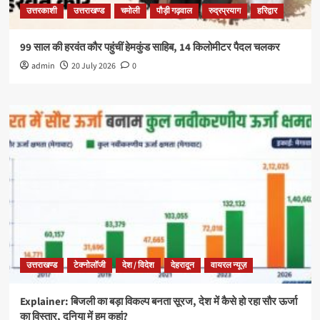
उत्तरकाशी
उत्तराखण्ड
चमोली
पौड़ी गढ़वाल
रुद्रप्रयाग
हरिद्वार
99 साल की हरवंत कौर पहुंचीं हेमकुंड साहिब, 14 किलोमीटर पैदल चलकर
admin
20 July 2026
0
उत्तराखण्ड
टेक्नोलॉजी
देश / विदेश
देहरादून
वायरल न्यूज़
Explainer: बिजली का बड़ा विकल्प बनता सूरज, देश में कैसे हो रहा सौर ऊर्जा
का विस्तार, दुनिया में हम कहां?