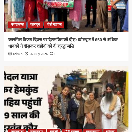
उत्तराखण्ड
देहरादून
पौड़ी गढ़वाल
कारगिल विजय दिवस पर देशभक्ति की दौड़: कोटद्वार में 650 से अधिक
धावकों ने दौड़कर शहीदों को दी श्रद्धांजलि
admin
26 July 2026
0
उत्तरकाशी
उत्तराखण्ड
चमोली
पौड़ी गढ़वाल
रुद्रप्रयाग
हरिद्वार