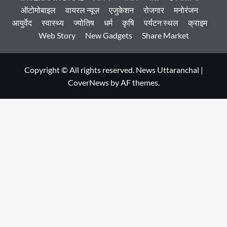
ऑटोमोबाइल
वायरल न्यूज़
एजुकेशन
रोजगार
मनोरंजन
आयुर्वेद
स्वास्थ्य
ज्योतिष
धर्म
कृषि
पर्यटन स्थल
क्राइम
Web Story
New Gadgets
Share Market
Copyright © All rights reserved. News Uttaranchal
|
CoverNews
by AF themes.