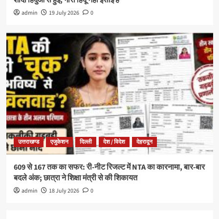
शादी हिंदुओं से हुई, गौरी हिंदू नहीं ईसाई हैं’
admin
19 July 2026
0
उत्तराखण्ड
एजुकेशन
दिल्ली
देश / विदेश
देहरादून
609 से 167 तक का सफर: री-नीट रिजल्ट में NTA का कारनामा, बार-बार
बदले अंक; छात्रा ने शिक्षा मंत्री से की शिकायत
admin
18 July 2026
0