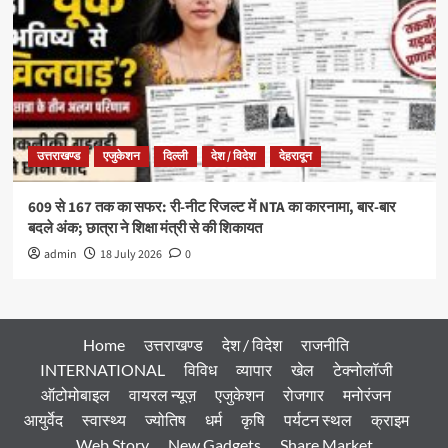
उत्तराखण्ड
एजुकेशन
दिल्ली
देश / विदेश
देहरादून
609 से 167 तक का सफर: री-नीट रिजल्ट में NTA का कारनामा, बार-बार
बदले अंक; छात्रा ने शिक्षा मंत्री से की शिकायत
admin
18 July 2026
0
Home
उत्तराखण्ड
देश / विदेश
राजनीति
INTERNATIONAL
विविध
व्यापार
खेल
टेक्नोलॉजी
ऑटोमोबाइल
वायरल न्यूज़
एजुकेशन
रोजगार
मनोरंजन
आयुर्वेद
स्वास्थ्य
ज्योतिष
धर्म
कृषि
पर्यटन स्थल
क्राइम
Web Story
New Gadgets
Share Market