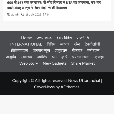
609 से 167 तक का सफर: री-नीट रिजल्ट में NTA का कारनामा, बार-बार
बदले अंक; छात्रा ने शिक्षा मंत्री से की शिकायत
admin
18 July 2026
0
Home
उत्तराखण्ड
देश / विदेश
राजनीति
INTERNATIONAL
विविध
व्यापार
खेल
टेक्नोलॉजी
ऑटोमोबाइल
वायरल न्यूज़
एजुकेशन
रोजगार
मनोरंजन
आयुर्वेद
स्वास्थ्य
ज्योतिष
धर्म
कृषि
पर्यटन स्थल
क्राइम
Web Story
New Gadgets
Share Market
Copyright © All rights reserved. News Uttaranchal
|
CoverNews
by AF themes.