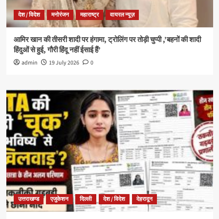
देश / विदेश
मनोरंजन
महाराष्ट्र
वायरल न्यूज़
आमिर खान की तीसरी शादी पर हंगामा, ट्रोलिंग पर तोड़ी चुप्पी ,’बहनों की शादी
हिंदुओं से हुई, गौरी हिंदू नहीं ईसाई हैं’
admin
19 July 2026
0
उत्तराखण्ड
एजुकेशन
दिल्ली
देश / विदेश
देहरादून