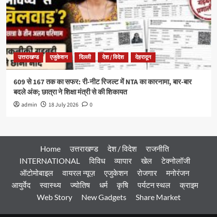
उत्तराखण्ड
एजुकेशन
दिल्ली
देश / विदेश
देहरादून
609 से 167 तक का सफर: री-नीट रिजल्ट में NTA का कारनामा, बार-बार
बदले अंक; छात्रा ने शिक्षा मंत्री से की शिकायत
admin
18 July 2026
0
Home
उत्तराखण्ड
देश / विदेश
राजनीति
INTERNATIONAL
विविध
व्यापार
खेल
टेक्नोलॉजी
ऑटोमोबाइल
वायरल न्यूज़
एजुकेशन
रोजगार
मनोरंजन
आयुर्वेद
स्वास्थ्य
ज्योतिष
धर्म
कृषि
पर्यटन स्थल
क्राइम
Web Story
New Gadgets
Share Market