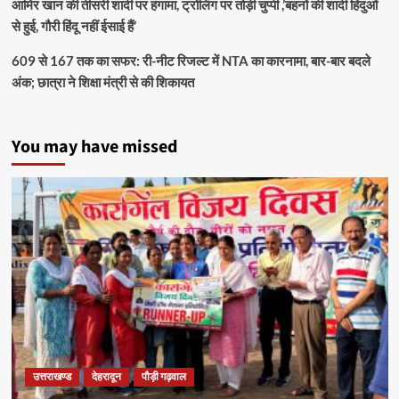
आमिर खान की तीसरी शादी पर हंगामा, ट्रोलिंग पर तोड़ी चुप्पी ,’बहनों की शादी हिंदुओं
से हुई, गौरी हिंदू नहीं ईसाई हैं’
609 से 167 तक का सफर: री-नीट रिजल्ट में NTA का कारनामा, बार-बार बदले
अंक; छात्रा ने शिक्षा मंत्री से की शिकायत
You may have missed
उत्तराखण्ड
देहरादून
पौड़ी गढ़वाल