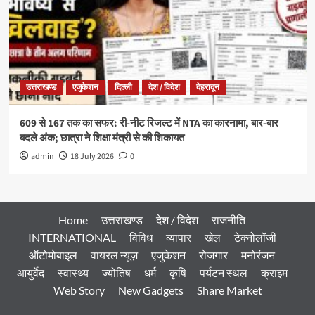
उत्तराखण्ड
एजुकेशन
दिल्ली
देश / विदेश
देहरादून
609 से 167 तक का सफर: री-नीट रिजल्ट में NTA का कारनामा, बार-बार
बदले अंक; छात्रा ने शिक्षा मंत्री से की शिकायत
admin
18 July 2026
0
Home
उत्तराखण्ड
देश / विदेश
राजनीति
INTERNATIONAL
विविध
व्यापार
खेल
टेक्नोलॉजी
ऑटोमोबाइल
वायरल न्यूज़
एजुकेशन
रोजगार
मनोरंजन
आयुर्वेद
स्वास्थ्य
ज्योतिष
धर्म
कृषि
पर्यटन स्थल
क्राइम
Web Story
New Gadgets
Share Market