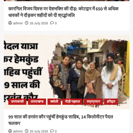
कारगिल विजय दिवस पर देशभक्ति की दौड़: कोटद्वार में 650 से अधिक
धावकों ने दौड़कर शहीदों को दी श्रद्धांजलि
admin
26 July 2026
0
उत्तरकाशी
उत्तराखण्ड
चमोली
पौड़ी गढ़वाल
रुद्रप्रयाग
हरिद्वार
99 साल की हरवंत कौर पहुंचीं हेमकुंड साहिब, 14 किलोमीटर पैदल
चलकर
admin
20 July 2026
0