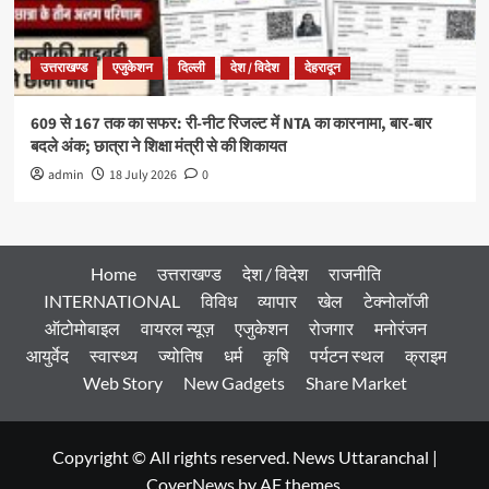
उत्तराखण्ड
एजुकेशन
दिल्ली
देश / विदेश
देहरादून
609 से 167 तक का सफर: री-नीट रिजल्ट में NTA का कारनामा, बार-बार
बदले अंक; छात्रा ने शिक्षा मंत्री से की शिकायत
admin
18 July 2026
0
Home
उत्तराखण्ड
देश / विदेश
राजनीति
INTERNATIONAL
विविध
व्यापार
खेल
टेक्नोलॉजी
ऑटोमोबाइल
वायरल न्यूज़
एजुकेशन
रोजगार
मनोरंजन
आयुर्वेद
स्वास्थ्य
ज्योतिष
धर्म
कृषि
पर्यटन स्थल
क्राइम
Web Story
New Gadgets
Share Market
Copyright © All rights reserved. News Uttaranchal
|
CoverNews
by AF themes.