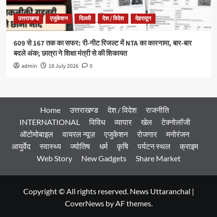
उत्तराखण्ड
एजुकेशन
दिल्ली
देश / विदेश
देहरादून
609 से 167 तक का सफर: री-नीट रिजल्ट में NTA का कारनामा, बार-बार
बदले अंक; छात्रा ने शिक्षा मंत्री से की शिकायत
admin
18 July 2026
0
Home
उत्तराखण्ड
देश / विदेश
राजनीति
INTERNATIONAL
विविध
व्यापार
खेल
टेक्नोलॉजी
ऑटोमोबाइल
वायरल न्यूज़
एजुकेशन
रोजगार
मनोरंजन
आयुर्वेद
स्वास्थ्य
ज्योतिष
धर्म
कृषि
पर्यटन स्थल
क्राइम
Web Story
New Gadgets
Share Market
Copyright © All rights reserved. News Uttaranchal
|
CoverNews
by AF themes.