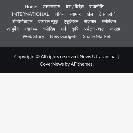
Home
उत्तराखण्ड
देश / विदेश
राजनीति
INTERNATIONAL
विविध
व्यापार
खेल
टेक्नोलॉजी
ऑटोमोबाइल
वायरल न्यूज़
एजुकेशन
रोजगार
मनोरंजन
आयुर्वेद
स्वास्थ्य
ज्योतिष
धर्म
कृषि
पर्यटन स्थल
क्राइम
Web Story
New Gadgets
Share Market
Copyright © All rights reserved. News Uttaranchal
|
CoverNews
by AF themes.