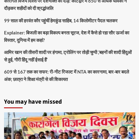
कारगिल विजय दिवस पर देशभक्ति की दौड़: कोटद्वार में 650 से अधिक धावकों ने
दौड़कर शहीदों को दी श्रद्धांजलि
99 साल की हरवंत कौर पहुंचीं हेमकुंड साहिब, 14 किलोमीटर पैदल चलकर
Explainer: बिजली का बड़ा विकल्प बनता सूरज, देश में कैसे हो रहा सौर ऊर्जा का
विस्तार, दुनिया में हम कहां?
आमिर खान की तीसरी शादी पर हंगामा, ट्रोलिंग पर तोड़ी चुप्पी ,’बहनों की शादी हिंदुओं
से हुई, गौरी हिंदू नहीं ईसाई हैं’
609 से 167 तक का सफर: री-नीट रिजल्ट में NTA का कारनामा, बार-बार बदले
अंक; छात्रा ने शिक्षा मंत्री से की शिकायत
You may have missed