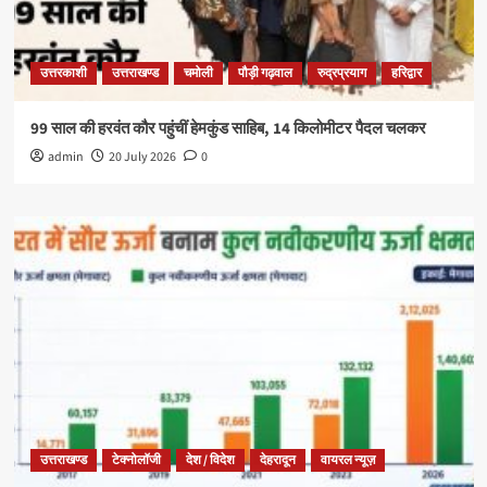
उत्तरकाशी
उत्तराखण्ड
चमोली
पौड़ी गढ़वाल
रुद्रप्रयाग
हरिद्वार
99 साल की हरवंत कौर पहुंचीं हेमकुंड साहिब, 14 किलोमीटर पैदल चलकर
admin
20 July 2026
0
उत्तराखण्ड
टेक्नोलॉजी
देश / विदेश
देहरादून
वायरल न्यूज़