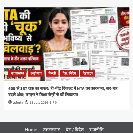
उत्तराखण्ड
एजुकेशन
दिल्ली
देश / विदेश
देहरादून
609 से 167 तक का सफर: री-नीट रिजल्ट में NTA का कारनामा, बार-बार
बदले अंक; छात्रा ने शिक्षा मंत्री से की शिकायत
admin
18 July 2026
0
Home
उत्तराखण्ड
देश / विदेश
राजनीति