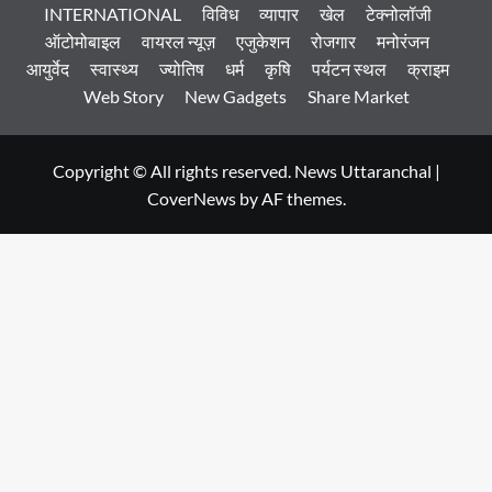
INTERNATIONAL
विविध
व्यापार
खेल
टेक्नोलॉजी
ऑटोमोबाइल
वायरल न्यूज़
एजुकेशन
रोजगार
मनोरंजन
आयुर्वेद
स्वास्थ्य
ज्योतिष
धर्म
कृषि
पर्यटन स्थल
क्राइम
Web Story
New Gadgets
Share Market
Copyright © All rights reserved. News Uttaranchal
|
CoverNews
by AF themes.