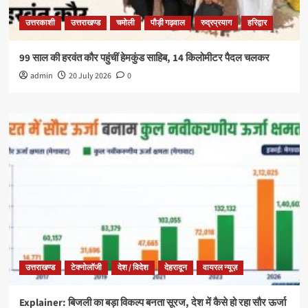
उत्तरकाशी
उत्तराखण्ड
चमोली
पौड़ी गढ़वाल
रुद्रप्रयाग
हरिद्वार
99 साल की हरवंत कौर पहुंचीं हेमकुंड साहिब, 14 किलोमीटर पैदल चलकर
admin
20 July 2026
0
उत्तराखण्ड
टेक्नोलॉजी
देश / विदेश
देहरादून
वायरल न्यूज़
Explainer: बिजली का बड़ा विकल्प बनता सूरज, देश में कैसे हो रहा सौर ऊर्जा