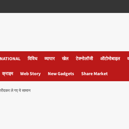
NATIONAL
विविध
व्यापार
खेल
टेक्नोलॉजी
ऑटोमोबाइल
क्राइम
Web Story
New Gadgets
Share Market
 खरीदकर ले गए ये सामान