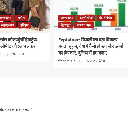
उत्तराखण्ड
चमोली
उत्तराखण्ड
टेक्नोलॉजी
देश / विदेश
रुद्रप्रयाग
हरिद्वार
देहरादून
वायरल न्यूज़
ंत कौर पहुंचीं हेमकुंड
Explainer: बिजली का बड़ा विकल्प
किलोमीटर पैदल चलकर
बनता सूरज, देश में कैसे हो रहा सौर ऊर्जा
का विस्तार, दुनिया में हम कहां?
0 July 2026
0
admin
19 July 2026
0
elds are marked
*