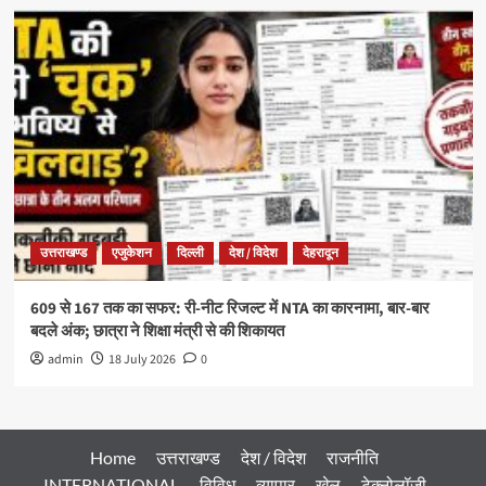
उत्तराखण्ड
एजुकेशन
दिल्ली
देश / विदेश
देहरादून
609 से 167 तक का सफर: री-नीट रिजल्ट में NTA का कारनामा, बार-बार
बदले अंक; छात्रा ने शिक्षा मंत्री से की शिकायत
admin
18 July 2026
0
Home
उत्तराखण्ड
देश / विदेश
राजनीति
INTERNATIONAL
विविध
व्यापार
खेल
टेक्नोलॉजी