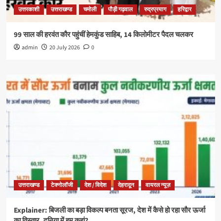
उत्तरकाशी
उत्तराखण्ड
चमोली
पौड़ी गढ़वाल
रुद्रप्रयाग
हरिद्वार
99 साल की हरवंत कौर पहुंचीं हेमकुंड साहिब, 14 किलोमीटर पैदल चलकर
admin
20 July 2026
0
उत्तराखण्ड
टेक्नोलॉजी
देश / विदेश
देहरादून
वायरल न्यूज़
Explainer: बिजली का बड़ा विकल्प बनता सूरज, देश में कैसे हो रहा सौर ऊर्जा
का विस्तार, दुनिया में हम कहां?