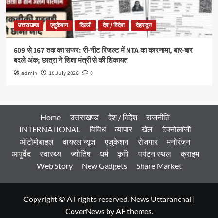
उत्तराखण्ड
एजुकेशन
दिल्ली
देश / विदेश
देहरादून
609 से 167 तक का सफर: री-नीट रिजल्ट में NTA का कारनामा, बार-बार
बदले अंक; छात्रा ने शिक्षा मंत्री से की शिकायत
admin
18 July 2026
0
Home
उत्तराखण्ड
देश / विदेश
राजनीति
INTERNATIONAL
विविध
व्यापार
खेल
टेक्नोलॉजी
ऑटोमोबाइल
वायरल न्यूज़
एजुकेशन
रोजगार
मनोरंजन
आयुर्वेद
स्वास्थ्य
ज्योतिष
धर्म
कृषि
पर्यटन स्थल
क्राइम
Web Story
New Gadgets
Share Market
Copyright © All rights reserved. News Uttaranchal
|
CoverNews
by AF themes.