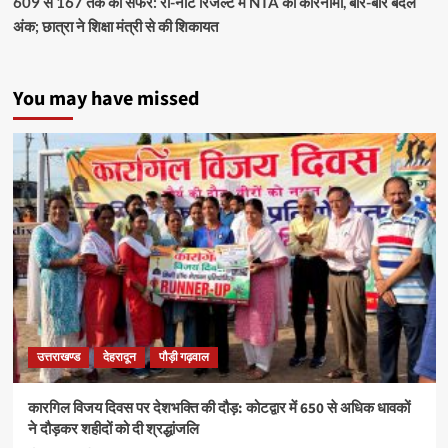
609 से 167 तक का सफर: री-नीट रिजल्ट में NTA का कारनामा, बार-बार बदले
अंक; छात्रा ने शिक्षा मंत्री से की शिकायत
You may have missed
उत्तराखण्ड
देहरादून
पौड़ी गढ़वाल
कारगिल विजय दिवस पर देशभक्ति की दौड़: कोटद्वार में 650 से अधिक धावकों
ने दौड़कर शहीदों को दी श्रद्धांजलि