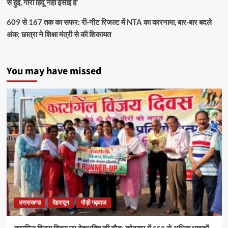
से हुई, गौरी हिंदू नहीं ईसाई हैं’
609 से 167 तक का सफर: री-नीट रिजल्ट में NTA का कारनामा, बार-बार बदले
अंक; छात्रा ने शिक्षा मंत्री से की शिकायत
You may have missed
उत्तराखण्ड
देहरादून
पौड़ी गढ़वाल