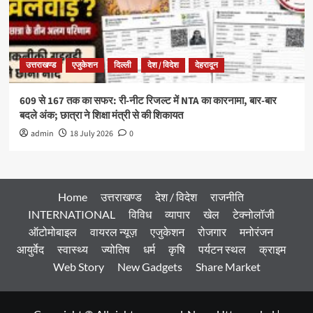
उत्तराखण्ड
एजुकेशन
दिल्ली
देश / विदेश
देहरादून
609 से 167 तक का सफर: री-नीट रिजल्ट में NTA का कारनामा, बार-बार
बदले अंक; छात्रा ने शिक्षा मंत्री से की शिकायत
admin
18 July 2026
0
Home
उत्तराखण्ड
देश / विदेश
राजनीति
INTERNATIONAL
विविध
व्यापार
खेल
टेक्नोलॉजी
ऑटोमोबाइल
वायरल न्यूज़
एजुकेशन
रोजगार
मनोरंजन
आयुर्वेद
स्वास्थ्य
ज्योतिष
धर्म
कृषि
पर्यटन स्थल
क्राइम
Web Story
New Gadgets
Share Market