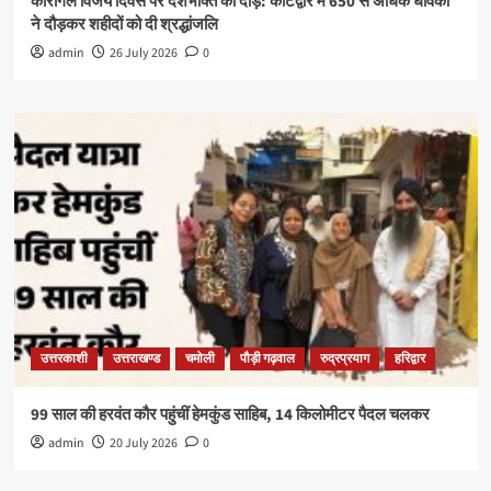
कारगिल विजय दिवस पर देशभक्ति की दौड़: कोटद्वार में 650 से अधिक धावकों
ने दौड़कर शहीदों को दी श्रद्धांजलि
admin
26 July 2026
0
उत्तरकाशी
उत्तराखण्ड
चमोली
पौड़ी गढ़वाल
रुद्रप्रयाग
हरिद्वार
99 साल की हरवंत कौर पहुंचीं हेमकुंड साहिब, 14 किलोमीटर पैदल चलकर
admin
20 July 2026
0