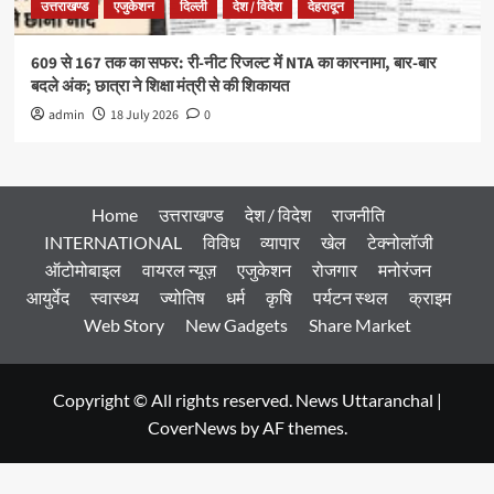
उत्तराखण्ड
एजुकेशन
दिल्ली
देश / विदेश
देहरादून
609 से 167 तक का सफर: री-नीट रिजल्ट में NTA का कारनामा, बार-बार
बदले अंक; छात्रा ने शिक्षा मंत्री से की शिकायत
admin
18 July 2026
0
Home
उत्तराखण्ड
देश / विदेश
राजनीति
INTERNATIONAL
विविध
व्यापार
खेल
टेक्नोलॉजी
ऑटोमोबाइल
वायरल न्यूज़
एजुकेशन
रोजगार
मनोरंजन
आयुर्वेद
स्वास्थ्य
ज्योतिष
धर्म
कृषि
पर्यटन स्थल
क्राइम
Web Story
New Gadgets
Share Market
Copyright © All rights reserved. News Uttaranchal
|
CoverNews
by AF themes.