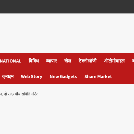
NATIONAL
विविध
व्यापार
खेल
टेक्नोलॉजी
ऑटोमोबाइल
क्राइम
Web Story
New Gadgets
Share Market
शोधन, दो सदस्यीय समिति गठित