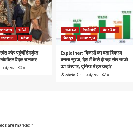
उत्तराखण्ड
चमोली
उत्तराखण्ड
टेक्नोलॉजी
देश / विदेश
रुद्रप्रयाग
हरिद्वार
देहरादून
वायरल न्यूज़
ंत कौर पहुंचीं हेमकुंड
Explainer: बिजली का बड़ा विकल्प
किलोमीटर पैदल चलकर
बनता सूरज, देश में कैसे हो रहा सौर ऊर्जा
का विस्तार, दुनिया में हम कहां?
0 July 2026
0
admin
19 July 2026
0
elds are marked
*