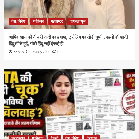
देश / विदेश
मनोरंजन
महाराष्ट्र
वायरल न्यूज़
आमिर खान की तीसरी शादी पर हंगामा, ट्रोलिंग पर तोड़ी चुप्पी ,’बहनों की शादी
हिंदुओं से हुई, गौरी हिंदू नहीं ईसाई हैं’
admin
19 July 2026
0
उत्तराखण्ड
एजुकेशन
दिल्ली
देश / विदेश
देहरादून