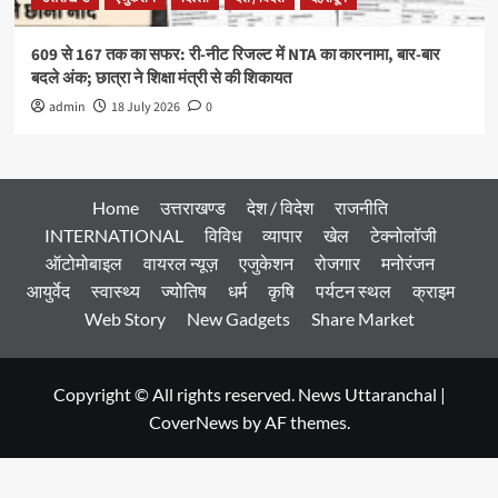
609 से 167 तक का सफर: री-नीट रिजल्ट में NTA का कारनामा, बार-बार
बदले अंक; छात्रा ने शिक्षा मंत्री से की शिकायत
admin
18 July 2026
0
Home
उत्तराखण्ड
देश / विदेश
राजनीति
INTERNATIONAL
विविध
व्यापार
खेल
टेक्नोलॉजी
ऑटोमोबाइल
वायरल न्यूज़
एजुकेशन
रोजगार
मनोरंजन
आयुर्वेद
स्वास्थ्य
ज्योतिष
धर्म
कृषि
पर्यटन स्थल
क्राइम
Web Story
New Gadgets
Share Market
Copyright © All rights reserved. News Uttaranchal
|
CoverNews
by AF themes.