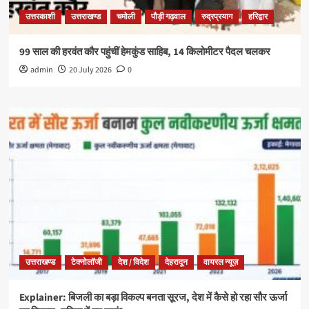
उत्तरकाशी
उत्तराखण्ड
चमोली
पौड़ी गढ़वाल
रुद्रप्रयाग
हरिद्वार
99 साल की हरवंत कौर पहुंचीं हेमकुंड साहिब, 14 किलोमीटर पैदल चलकर
admin
20 July 2026
0
उत्तराखण्ड
टेक्नोलॉजी
देश / विदेश
देहरादून
वायरल न्यूज़
Explainer: बिजली का बड़ा विकल्प बनता सूरज, देश में कैसे हो रहा सौर ऊर्जा