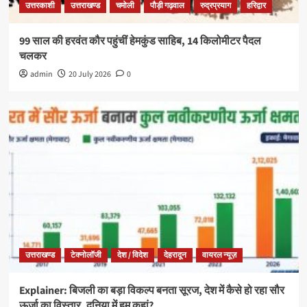
उत्तरकाशी
उत्तराखण्ड
चमोली
पौड़ी गढ़वाल
रुद्रप्रयाग
हरिद्वार
99 साल की हरवंत कौर पहुंचीं हेमकुंड साहिब, 14 किलोमीटर पैदल
चलकर
admin
20 July 2026
0
उत्तराखण्ड
टेक्नोलॉजी
देश / विदेश
देहरादून
वायरल न्यूज़
Explainer: बिजली का बड़ा विकल्प बनता सूरज, देश में कैसे हो रहा सौर
ऊर्जा का विस्तार, दुनिया में हम कहां?