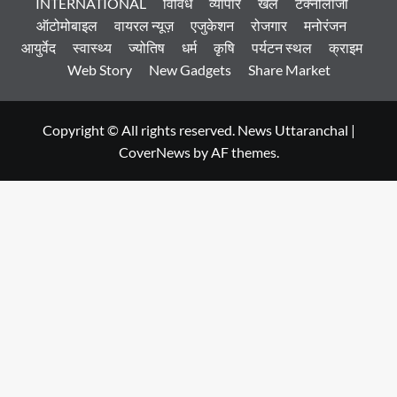
INTERNATIONAL
विविध
व्यापार
खेल
टेक्नोलॉजी
ऑटोमोबाइल
वायरल न्यूज़
एजुकेशन
रोजगार
मनोरंजन
आयुर्वेद
स्वास्थ्य
ज्योतिष
धर्म
कृषि
पर्यटन स्थल
क्राइम
Web Story
New Gadgets
Share Market
Copyright © All rights reserved. News Uttaranchal
|
CoverNews
by AF themes.