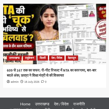
उत्तराखण्ड
एजुकेशन
दिल्ली
देश / विदेश
देहरादून
609 से 167 तक का सफर: री-नीट रिजल्ट में NTA का कारनामा, बार-बार
बदले अंक; छात्रा ने शिक्षा मंत्री से की शिकायत
admin
18 July 2026
0
Home
उत्तराखण्ड
देश / विदेश
राजनीति