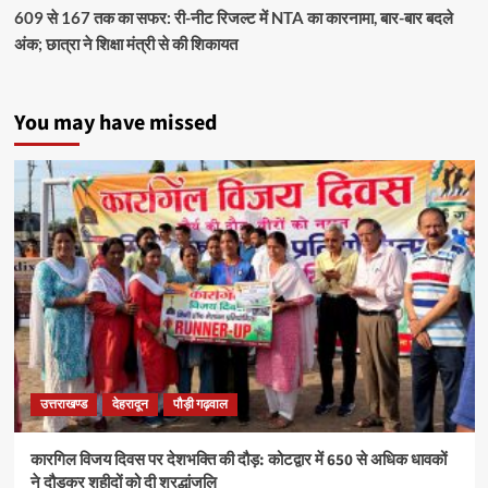
609 से 167 तक का सफर: री-नीट रिजल्ट में NTA का कारनामा, बार-बार बदले
अंक; छात्रा ने शिक्षा मंत्री से की शिकायत
You may have missed
उत्तराखण्ड
देहरादून
पौड़ी गढ़वाल
कारगिल विजय दिवस पर देशभक्ति की दौड़: कोटद्वार में 650 से अधिक धावकों
ने दौड़कर शहीदों को दी श्रद्धांजलि