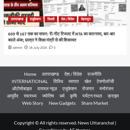
उत्तराखण्ड
एजुकेशन
दिल्ली
देश / विदेश
देहरादून
609 से 167 तक का सफर: री-नीट रिजल्ट में NTA का कारनामा, बार-बार
बदले अंक; छात्रा ने शिक्षा मंत्री से की शिकायत
admin
18 July 2026
0
Home
उत्तराखण्ड
देश / विदेश
राजनीति
INTERNATIONAL
विविध
व्यापार
खेल
टेक्नोलॉजी
ऑटोमोबाइल
वायरल न्यूज़
एजुकेशन
रोजगार
मनोरंजन
आयुर्वेद
स्वास्थ्य
ज्योतिष
धर्म
कृषि
पर्यटन स्थल
क्राइम
Web Story
New Gadgets
Share Market
Copyright © All rights reserved. News Uttaranchal
|
CoverNews
by AF themes.