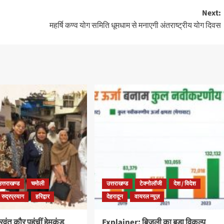
Next:
महर्षि कण्व योग समिति धूमधाम से मनाएगी अंतराष्ट्रीय योग दिवस
उत्तराखण्ड
चमोली
उत्तराखण्ड
टेक्नोलॉजी
देश / विदेश
रुद्रप्रयाग
हरिद्वार
देहरादून
वायरल न्यूज़
ंत कौर पहुंचीं हेमकुंड
Explainer: बिजली का बड़ा विकल्प