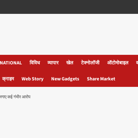
NATIONAL
विविध
व्यापार
खेल
टेक्नोलॉजी
ऑटोमोबाइल
क्राइम
Web Story
New Gadgets
Share Market
पर लगाए कई गंभीर आरोप