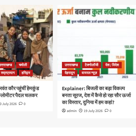
उत्तराखण्ड
चमोली
उत्तराखण्ड
टेक्नोलॉजी
देश / विदेश
रुद्रप्रयाग
हरिद्वार
देहरादून
वायरल न्यूज़
ंत कौर पहुंचीं हेमकुंड
Explainer: बिजली का बड़ा विकल्प
किलोमीटर पैदल चलकर
बनता सूरज, देश में कैसे हो रहा सौर ऊर्जा
का विस्तार, दुनिया में हम कहां?
0 July 2026
0
admin
19 July 2026
0