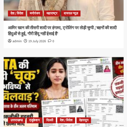
देश / विदेश
मनोरंजन
महाराष्ट्र
वायरल न्यूज़
आमिर खान की तीसरी शादी पर हंगामा, ट्रोलिंग पर तोड़ी चुप्पी ,’बहनों की शादी
हिंदुओं से हुई, गौरी हिंदू नहीं ईसाई हैं’
admin
19 July 2026
0
उत्तराखण्ड
एजुकेशन
दिल्ली
देश / विदेश
देहरादून