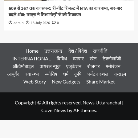
609 से 167 तक का सफर: री-नीट रिजल्ट में NTA का कारनामा, बार-बार
बदले अंक; छात्रा ने शिक्षा मंत्री से की शिकायत
admin
18 July 2026
0
Home
उत्तराखण्ड
देश / विदेश
राजनीति
INTERNATIONAL
विविध
व्यापार
खेल
टेक्नोलॉजी
ऑटोमोबाइल
वायरल न्यूज़
एजुकेशन
रोजगार
मनोरंजन
आयुर्वेद
स्वास्थ्य
ज्योतिष
धर्म
कृषि
पर्यटन स्थल
क्राइम
Web Story
New Gadgets
Share Market
Copyright © All rights reserved. News Uttaranchal
|
CoverNews
by AF themes.